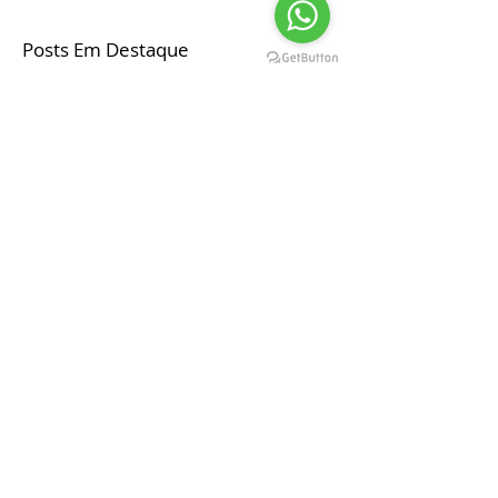
Posts Em Destaque
As 10 músicas mais pedidas para a
entrada dos noivos na festa
Posts Recentes