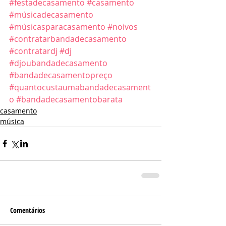
#festadecasamento
#casamento
#músicadecasamento
#músicasparacasamento
#noivos
#contratarbandadecasamento
#contratardj
#dj
#djoubandadecasamento
#bandadecasamentopreço
#quantocustaumabandadecasament
o
#bandadecasamentobarata
casamento
música
Comentários